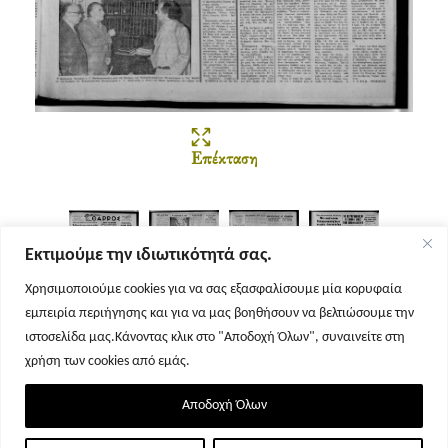
Επέκταση
Εκτιμούμε την ιδιωτικότητά σας.
Χρησιμοποιούμε cookies για να σας εξασφαλίσουμε μία κορυφαία
εμπειρία περιήγησης και για να μας βοηθήσουν να βελτιώσουμε την
Σελίδα 1
Σελίδα 2
Σελίδα 3
Σελίδα 4
ιστοσελίδα μας.Κάνοντας κλικ στο "Αποδοχή Όλων", συναινείτε στη
χρήση των cookies από εμάς.
Αποδοχή Όλων