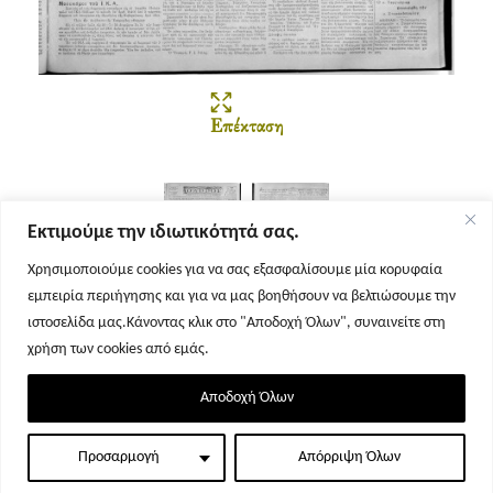
Επέκταση
Εκτιμούμε την ιδιωτικότητά σας.
Χρησιμοποιούμε cookies για να σας εξασφαλίσουμε μία κορυφαία
εμπειρία περιήγησης και για να μας βοηθήσουν να βελτιώσουμε την
Σελίδα 1
Σελίδα 2
ιστοσελίδα μας.Κάνοντας κλικ στο "Αποδοχή Όλων", συναινείτε στη
χρήση των cookies από εμάς.
Αποδοχή Όλων
Προσαρμογή
Απόρριψη Όλων