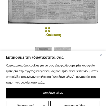
Επέκταση
Εκτιμούμε την ιδιωτικότητά σας.
Χρησιμοποιούμε cookies για να σας εξασφαλίσουμε μία κορυφαία
εμπειρία περιήγησης και για να μας βοηθήσουν να βελτιώσουμε την
Σελίδα 1
Σελίδα 2
ιστοσελίδα μας.Κάνοντας κλικ στο "Αποδοχή Όλων", συναινείτε στη
χρήση των cookies από εμάς.
Αποδοχή Όλων
Προσαρμογή
Απόρριψη Όλων