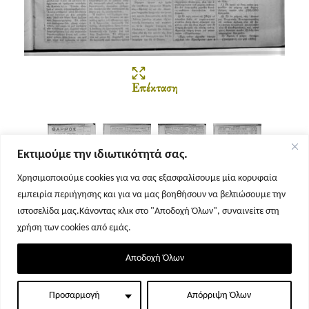
Επέκταση
Εκτιμούμε την ιδιωτικότητά σας.
Χρησιμοποιούμε cookies για να σας εξασφαλίσουμε μία κορυφαία
εμπειρία περιήγησης και για να μας βοηθήσουν να βελτιώσουμε την
Σελίδα 1
Σελίδα 2
Σελίδα 3
Σελίδα 4
ιστοσελίδα μας.Κάνοντας κλικ στο "Αποδοχή Όλων", συναινείτε στη
χρήση των cookies από εμάς.
Αποδοχή Όλων
Προσαρμογή
Απόρριψη Όλων