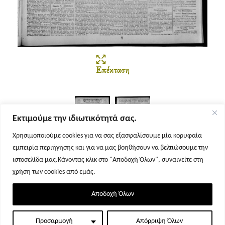
Επέκταση
Εκτιμούμε την ιδιωτικότητά σας.
Χρησιμοποιούμε cookies για να σας εξασφαλίσουμε μία κορυφαία
εμπειρία περιήγησης και για να μας βοηθήσουν να βελτιώσουμε την
Σελίδα 1
Σελίδα 2
ιστοσελίδα μας.Κάνοντας κλικ στο "Αποδοχή Όλων", συναινείτε στη
χρήση των cookies από εμάς.
Αποδοχή Όλων
Προσαρμογή
Απόρριψη Όλων