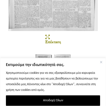
Επέκταση
Εκτιμούμε την ιδιωτικότητά σας.
Χρησιμοποιούμε cookies για να σας εξασφαλίσουμε μία κορυφαία
εμπειρία περιήγησης και για να μας βοηθήσουν να βελτιώσουμε την
Σελίδα 1
Σελίδα 2
ιστοσελίδα μας.Κάνοντας κλικ στο "Αποδοχή Όλων", συναινείτε στη
χρήση των cookies από εμάς.
Αποδοχή Όλων