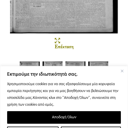
Επέκταση
Εκτιμούμε την ιδιωτικότητά σας.
Χρησιμοποιούμε cookies για να σας εξασφαλίσουμε μία κορυφαία
εμπειρία περιήγησης και για να μας βοηθήσουν να βελτιώσουμε την
Σελίδα 1
Σελίδα 2
Σελίδα 3
Σελίδα 4
ιστοσελίδα μας.Κάνοντας κλικ στο "Αποδοχή Όλων", συναινείτε στη
χρήση των cookies από εμάς.
Αποδοχή Όλων