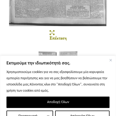
Επέκταση
Εκτιμούμε την ιδιωτικότητά σας.
Χρησιμοποιούμε cookies για να σας εξασφαλίσουμε μία κορυφαία
εμπειρία περιήγησης και για να μας βοηθήσουν να βελτιώσουμε την
Σελίδα 1
Σελίδα 2
ιστοσελίδα μας.Κάνοντας κλικ στο "Αποδοχή Όλων", συναινείτε στη
χρήση των cookies από εμάς.
Αποδοχή Όλων