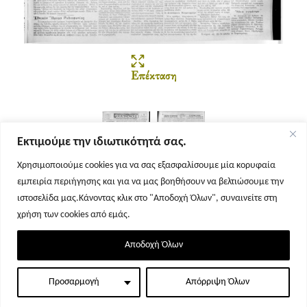
Επέκταση
Εκτιμούμε την ιδιωτικότητά σας.
Χρησιμοποιούμε cookies για να σας εξασφαλίσουμε μία κορυφαία
εμπειρία περιήγησης και για να μας βοηθήσουν να βελτιώσουμε την
Σελίδα 1
Σελίδα 2
ιστοσελίδα μας.Κάνοντας κλικ στο "Αποδοχή Όλων", συναινείτε στη
χρήση των cookies από εμάς.
Αποδοχή Όλων
Προσαρμογή
Απόρριψη Όλων