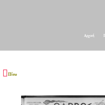
Αρχική
Π
Πίσω