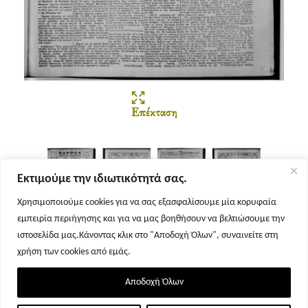
Επέκταση
Εκτιμούμε την ιδιωτικότητά σας.
Χρησιμοποιούμε cookies για να σας εξασφαλίσουμε μία κορυφαία
εμπειρία περιήγησης και για να μας βοηθήσουν να βελτιώσουμε την
Σελίδα 1
Σελίδα 2
Σελίδα 3
Σελίδα 4
ιστοσελίδα μας.Κάνοντας κλικ στο "Αποδοχή Όλων", συναινείτε στη
χρήση των cookies από εμάς.
Αποδοχή Όλων