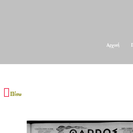
Αρχική
Π
Πίσω