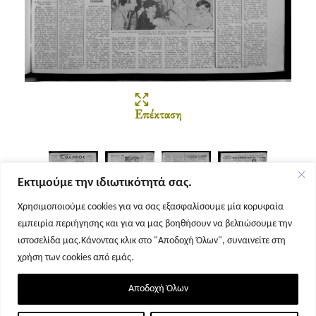
Επέκταση
Εκτιμούμε την ιδιωτικότητά σας.
Χρησιμοποιούμε cookies για να σας εξασφαλίσουμε μία κορυφαία
εμπειρία περιήγησης και για να μας βοηθήσουν να βελτιώσουμε την
Σελίδα 1
Σελίδα 2
Σελίδα 3
Σελίδα 4
ιστοσελίδα μας.Κάνοντας κλικ στο "Αποδοχή Όλων", συναινείτε στη
χρήση των cookies από εμάς.
Αποδοχή Όλων