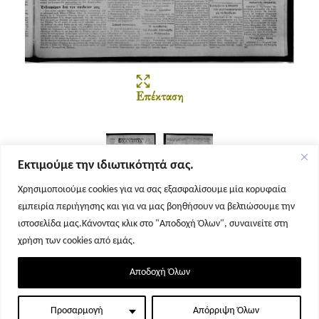
Επέκταση
Εκτιμούμε την ιδιωτικότητά σας.
Χρησιμοποιούμε cookies για να σας εξασφαλίσουμε μία κορυφαία
εμπειρία περιήγησης και για να μας βοηθήσουν να βελτιώσουμε την
Σελίδα 1
Σελίδα 2
ιστοσελίδα μας.Κάνοντας κλικ στο "Αποδοχή Όλων", συναινείτε στη
χρήση των cookies από εμάς.
Αποδοχή Όλων
Προσαρμογή
Απόρριψη Όλων