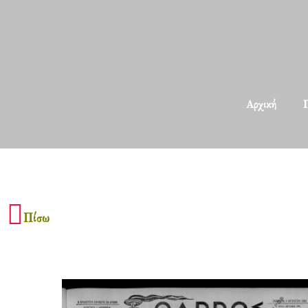
Αρχική
Π
Πίσω