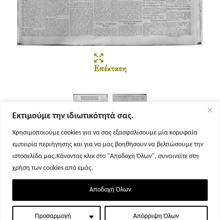
Επέκταση
Εκτιμούμε την ιδιωτικότητά σας.
Χρησιμοποιούμε cookies για να σας εξασφαλίσουμε μία κορυφαία
εμπειρία περιήγησης και για να μας βοηθήσουν να βελτιώσουμε την
Σελίδα 1
Σελίδα 2
ιστοσελίδα μας.Κάνοντας κλικ στο "Αποδοχή Όλων", συναινείτε στη
χρήση των cookies από εμάς.
Αποδοχή Όλων
Προσαρμογή
Απόρριψη Όλων