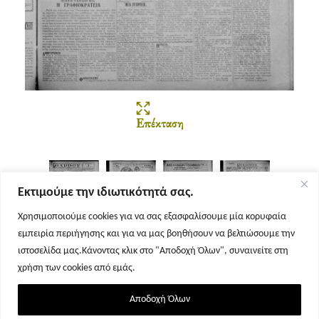
Επέκταση
Εκτιμούμε την ιδιωτικότητά σας.
Χρησιμοποιούμε cookies για να σας εξασφαλίσουμε μία κορυφαία
εμπειρία περιήγησης και για να μας βοηθήσουν να βελτιώσουμε την
Σελίδα 1
Σελίδα 2
Σελίδα 3
Σελίδα 4
ιστοσελίδα μας.Κάνοντας κλικ στο "Αποδοχή Όλων", συναινείτε στη
χρήση των cookies από εμάς.
Αποδοχή Όλων