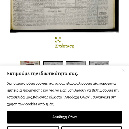
Επέκταση
Εκτιμούμε την ιδιωτικότητά σας.
Χρησιμοποιούμε cookies για να σας εξασφαλίσουμε μία κορυφαία
εμπειρία περιήγησης και για να μας βοηθήσουν να βελτιώσουμε την
Σελίδα 1
Σελίδα 2
Σελίδα 3
Σελίδα 4
ιστοσελίδα μας.Κάνοντας κλικ στο "Αποδοχή Όλων", συναινείτε στη
χρήση των cookies από εμάς.
Αποδοχή Όλων