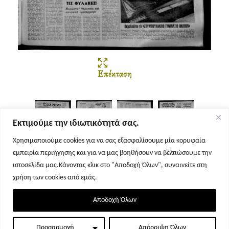
Επέκταση
Εκτιμούμε την ιδιωτικότητά σας.
Χρησιμοποιούμε cookies για να σας εξασφαλίσουμε μία κορυφαία
εμπειρία περιήγησης και για να μας βοηθήσουν να βελτιώσουμε την
Σελίδα 1
Σελίδα 2
Σελίδα 3
Σελίδα 4
ιστοσελίδα μας.Κάνοντας κλικ στο "Αποδοχή Όλων", συναινείτε στη
χρήση των cookies από εμάς.
Αποδοχή Όλων
Προσαρμογή
Απόρριψη Όλων