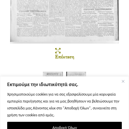
Επέκταση
Εκτιμούμε την ιδιωτικότητά σας.
Χρησιμοποιούμε cookies για να σας εξασφαλίσουμε μία κορυφαία
εμπειρία περιήγησης και για να μας βοηθήσουν να βελτιώσουμε την
Σελίδα 1
Σελίδα 2
ιστοσελίδα μας.Κάνοντας κλικ στο "Αποδοχή Όλων", συναινείτε στη
χρήση των cookies από εμάς.
Αποδοχή Όλων