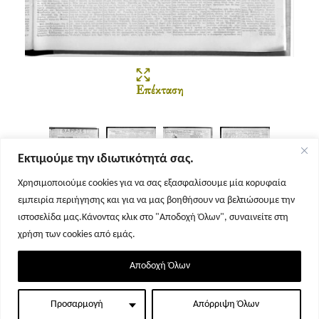
Επέκταση
Εκτιμούμε την ιδιωτικότητά σας.
Χρησιμοποιούμε cookies για να σας εξασφαλίσουμε μία κορυφαία
εμπειρία περιήγησης και για να μας βοηθήσουν να βελτιώσουμε την
Σελίδα 1
Σελίδα 2
Σελίδα 3
Σελίδα 4
ιστοσελίδα μας.Κάνοντας κλικ στο "Αποδοχή Όλων", συναινείτε στη
χρήση των cookies από εμάς.
Αποδοχή Όλων
Προσαρμογή
Απόρριψη Όλων