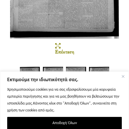
Επέκταση
Εκτιμούμε την ιδιωτικότητά σας.
Χρησιμοποιούμε cookies για να σας εξασφαλίσουμε μία κορυφαία
εμπειρία περιήγησης και για να μας βοηθήσουν να βελτιώσουμε την
Σελίδα 1
Σελίδα 2
Σελίδα 3
Σελίδα 4
ιστοσελίδα μας.Κάνοντας κλικ στο "Αποδοχή Όλων", συναινείτε στη
χρήση των cookies από εμάς.
Αποδοχή Όλων