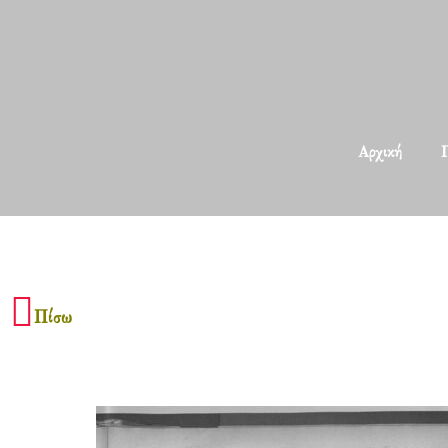
Αρχική
Π
Πίσω