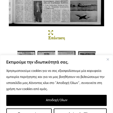
Επέκταση
Εκτιμούμε την ιδιωτικότητά σας.
Χρησιμοποιούμε cookies για να σας εξασφαλίσουμε μία κορυφαία
εμπειρία περιήγησης και για να μας βοηθήσουν να βελτιώσουμε την
Σελίδα 1
Σελίδα 2
Σελίδα 3
Σελίδα 4
ιστοσελίδα μας.Κάνοντας κλικ στο "Αποδοχή Όλων", συναινείτε στη
χρήση των cookies από εμάς.
Αποδοχή Όλων