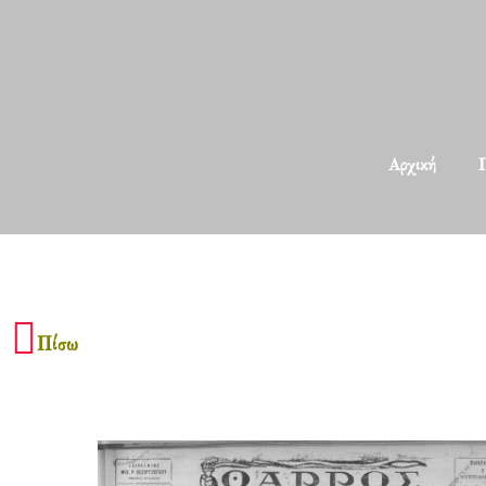
Αρχική
Π
Πίσω