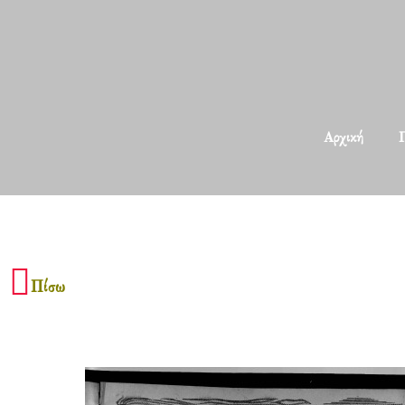
Αρχική
Π
Πίσω