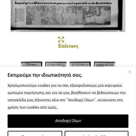
Επέκταση
Εκτιμούμε την ιδιωτικότητά σας.
Χρησιμοποιούμε cookies για να σας εξασφαλίσουμε μία κορυφαία
εμπειρία περιήγησης και για να μας βοηθήσουν να βελτιώσουμε την
Σελίδα 1
Σελίδα 2
Σελίδα 3
Σελίδα 4
ιστοσελίδα μας.Κάνοντας κλικ στο "Αποδοχή Όλων", συναινείτε στη
χρήση των cookies από εμάς.
Αποδοχή Όλων