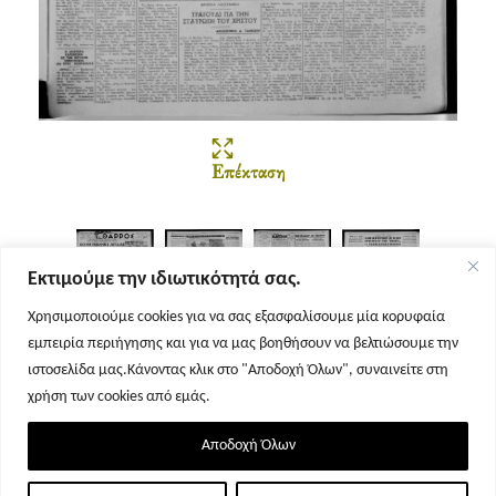
Επέκταση
Εκτιμούμε την ιδιωτικότητά σας.
Χρησιμοποιούμε cookies για να σας εξασφαλίσουμε μία κορυφαία
εμπειρία περιήγησης και για να μας βοηθήσουν να βελτιώσουμε την
Σελίδα 1
Σελίδα 2
Σελίδα 3
Σελίδα 4
ιστοσελίδα μας.Κάνοντας κλικ στο "Αποδοχή Όλων", συναινείτε στη
χρήση των cookies από εμάς.
Αποδοχή Όλων