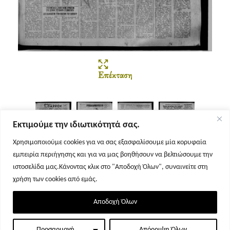
Επέκταση
Εκτιμούμε την ιδιωτικότητά σας.
Χρησιμοποιούμε cookies για να σας εξασφαλίσουμε μία κορυφαία
εμπειρία περιήγησης και για να μας βοηθήσουν να βελτιώσουμε την
Σελίδα 1
Σελίδα 2
Σελίδα 3
Σελίδα 4
ιστοσελίδα μας.Κάνοντας κλικ στο "Αποδοχή Όλων", συναινείτε στη
χρήση των cookies από εμάς.
Αποδοχή Όλων
Προσαρμογή
Απόρριψη Όλων