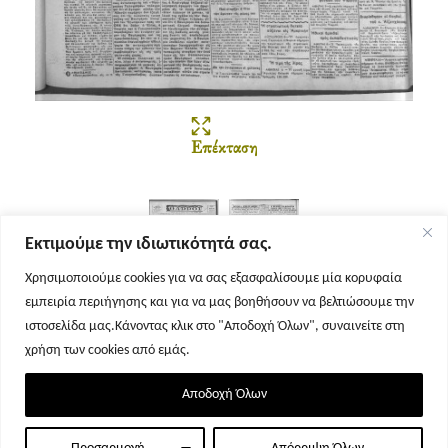
Επέκταση
Εκτιμούμε την ιδιωτικότητά σας.
Χρησιμοποιούμε cookies για να σας εξασφαλίσουμε μία κορυφαία
εμπειρία περιήγησης και για να μας βοηθήσουν να βελτιώσουμε την
Σελίδα 1
Σελίδα 2
ιστοσελίδα μας.Κάνοντας κλικ στο "Αποδοχή Όλων", συναινείτε στη
χρήση των cookies από εμάς.
Αποδοχή Όλων