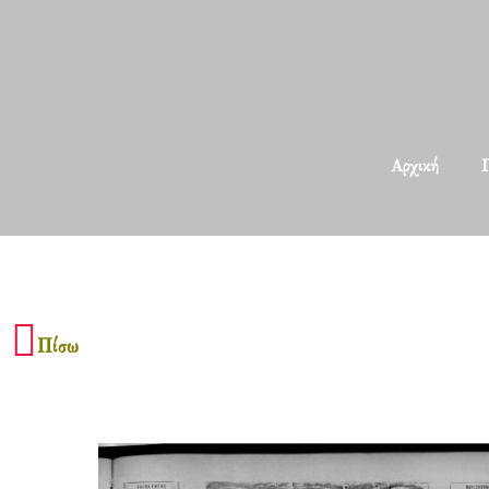
Αρχική
Π
Πίσω