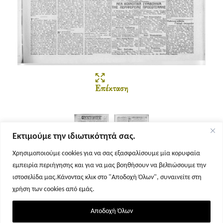
Επέκταση
Εκτιμούμε την ιδιωτικότητά σας.
Χρησιμοποιούμε cookies για να σας εξασφαλίσουμε μία κορυφαία
εμπειρία περιήγησης και για να μας βοηθήσουν να βελτιώσουμε την
Σελίδα 1
Σελίδα 2
ιστοσελίδα μας.Κάνοντας κλικ στο "Αποδοχή Όλων", συναινείτε στη
χρήση των cookies από εμάς.
Αποδοχή Όλων