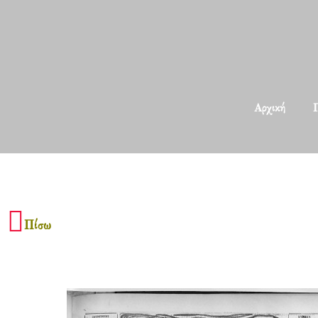
Αρχική
Π
Πίσω