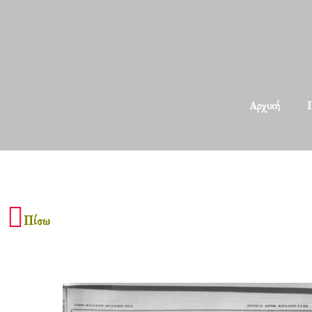
Αρχική
Π
Πίσω