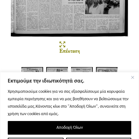
Επέκταση
Εκτιμούμε την ιδιωτικότητά σας.
Χρησιμοποιούμε cookies για να σας εξασφαλίσουμε μία κορυφαία
εμπειρία περιήγησης και για να μας βοηθήσουν να βελτιώσουμε την
Σελίδα 1
Σελίδα 2
Σελίδα 3
Σελίδα 4
ιστοσελίδα μας.Κάνοντας κλικ στο "Αποδοχή Όλων", συναινείτε στη
χρήση των cookies από εμάς.
Αποδοχή Όλων