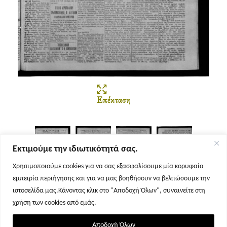
Επέκταση
Εκτιμούμε την ιδιωτικότητά σας.
Χρησιμοποιούμε cookies για να σας εξασφαλίσουμε μία κορυφαία
εμπειρία περιήγησης και για να μας βοηθήσουν να βελτιώσουμε την
Σελίδα 1
Σελίδα 2
Σελίδα 3
Σελίδα 4
ιστοσελίδα μας.Κάνοντας κλικ στο "Αποδοχή Όλων", συναινείτε στη
χρήση των cookies από εμάς.
Αποδοχή Όλων