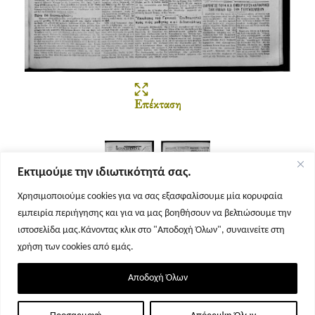
Επέκταση
Εκτιμούμε την ιδιωτικότητά σας.
Χρησιμοποιούμε cookies για να σας εξασφαλίσουμε μία κορυφαία
εμπειρία περιήγησης και για να μας βοηθήσουν να βελτιώσουμε την
Σελίδα 1
Σελίδα 2
ιστοσελίδα μας.Κάνοντας κλικ στο "Αποδοχή Όλων", συναινείτε στη
χρήση των cookies από εμάς.
Αποδοχή Όλων