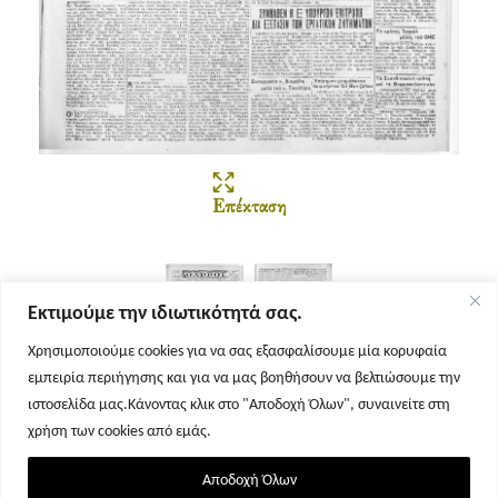
Επέκταση
Εκτιμούμε την ιδιωτικότητά σας.
Χρησιμοποιούμε cookies για να σας εξασφαλίσουμε μία κορυφαία
εμπειρία περιήγησης και για να μας βοηθήσουν να βελτιώσουμε την
Σελίδα 1
Σελίδα 2
ιστοσελίδα μας.Κάνοντας κλικ στο "Αποδοχή Όλων", συναινείτε στη
χρήση των cookies από εμάς.
Αποδοχή Όλων