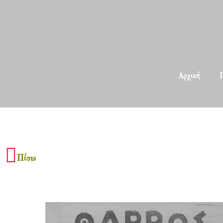
Αρχική
Π
Πίσω