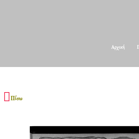
Αρχική
Π
Πίσω