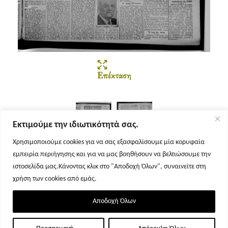
Επέκταση
Εκτιμούμε την ιδιωτικότητά σας.
Χρησιμοποιούμε cookies για να σας εξασφαλίσουμε μία κορυφαία
εμπειρία περιήγησης και για να μας βοηθήσουν να βελτιώσουμε την
Σελίδα 1
Σελίδα 2
ιστοσελίδα μας.Κάνοντας κλικ στο "Αποδοχή Όλων", συναινείτε στη
χρήση των cookies από εμάς.
Αποδοχή Όλων