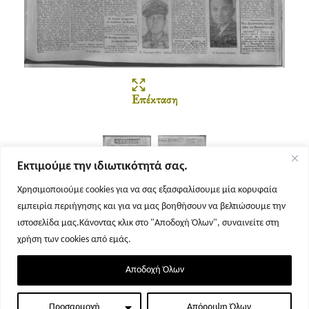
Επέκταση
Εκτιμούμε την ιδιωτικότητά σας.
Χρησιμοποιούμε cookies για να σας εξασφαλίσουμε μία κορυφαία
εμπειρία περιήγησης και για να μας βοηθήσουν να βελτιώσουμε την
Σελίδα 1
Σελίδα 2
ιστοσελίδα μας.Κάνοντας κλικ στο "Αποδοχή Όλων", συναινείτε στη
χρήση των cookies από εμάς.
Αποδοχή Όλων
Προσαρμογή
Απόρριψη Όλων