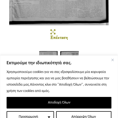
Επέκταση
Εκτιμούμε την ιδιωτικότητά σας.
Χρησιμοποιούμε cookies για να σας εξασφαλίσουμε μία κορυφαία
εμπειρία περιήγησης και για να μας βοηθήσουν να βελτιώσουμε την
Σελίδα 1
Σελίδα 2
ιστοσελίδα μας.Κάνοντας κλικ στο "Αποδοχή Όλων", συναινείτε στη
χρήση των cookies από εμάς.
Αποδοχή Όλων
Προσαρμογή
Απόρριψη Όλων