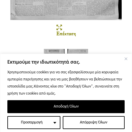
Επέκταση
Εκτιμούμε την ιδιωτικότητά σας.
Χρησιμοποιούμε cookies για να σας εξασφαλίσουμε μία κορυφαία
εμπειρία περιήγησης και για να μας βοηθήσουν να βελτιώσουμε την
Σελίδα 1
Σελίδα 2
ιστοσελίδα μας.Κάνοντας κλικ στο "Αποδοχή Όλων", συναινείτε στη
χρήση των cookies από εμάς.
Αποδοχή Όλων
Προσαρμογή
Απόρριψη Όλων