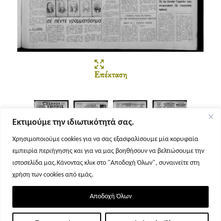
Επέκταση
Εκτιμούμε την ιδιωτικότητά σας.
Χρησιμοποιούμε cookies για να σας εξασφαλίσουμε μία κορυφαία
εμπειρία περιήγησης και για να μας βοηθήσουν να βελτιώσουμε την
Σελίδα 1
Σελίδα 2
Σελίδα 3
Σελίδα 4
ιστοσελίδα μας.Κάνοντας κλικ στο "Αποδοχή Όλων", συναινείτε στη
χρήση των cookies από εμάς.
Αποδοχή Όλων