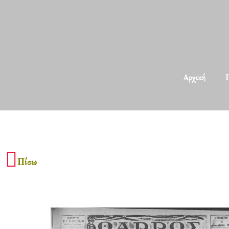
Αρχική
Π
Πίσω