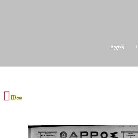
Αρχική
Π
Πίσω