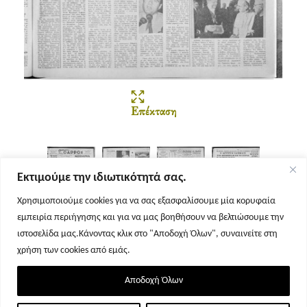
Επέκταση
Εκτιμούμε την ιδιωτικότητά σας.
Χρησιμοποιούμε cookies για να σας εξασφαλίσουμε μία κορυφαία
εμπειρία περιήγησης και για να μας βοηθήσουν να βελτιώσουμε την
Σελίδα 1
Σελίδα 2
Σελίδα 3
Σελίδα 4
ιστοσελίδα μας.Κάνοντας κλικ στο "Αποδοχή Όλων", συναινείτε στη
χρήση των cookies από εμάς.
Αποδοχή Όλων