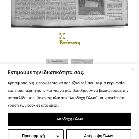
Επέκταση
Εκτιμούμε την ιδιωτικότητά σας.
Χρησιμοποιούμε cookies για να σας εξασφαλίσουμε μία κορυφαία
εμπειρία περιήγησης και για να μας βοηθήσουν να βελτιώσουμε την
Σελίδα 1
Σελίδα 2
ιστοσελίδα μας.Κάνοντας κλικ στο "Αποδοχή Όλων", συναινείτε στη
χρήση των cookies από εμάς.
Αποδοχή Όλων
Προσαρμογή
Απόρριψη Όλων