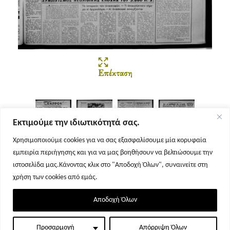
Επέκταση
Εκτιμούμε την ιδιωτικότητά σας.
Χρησιμοποιούμε cookies για να σας εξασφαλίσουμε μία κορυφαία
εμπειρία περιήγησης και για να μας βοηθήσουν να βελτιώσουμε την
Σελίδα 1
Σελίδα 2
Σελίδα 3
Σελίδα 4
ιστοσελίδα μας.Κάνοντας κλικ στο "Αποδοχή Όλων", συναινείτε στη
χρήση των cookies από εμάς.
Αποδοχή Όλων
Προσαρμογή
Απόρριψη Όλων